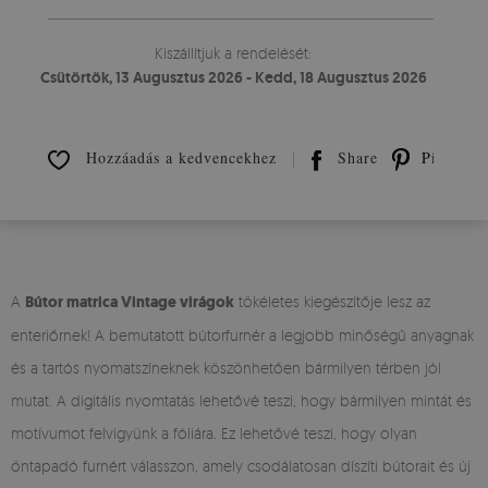
Kiszállítjuk a rendelését:
Csütörtök, 13 Augusztus 2026 - Kedd, 18 Augusztus 2026
Hozzáadás a kedvencekhez
Share
Pin it
A
Bútor matrica Vintage virágok
tökéletes kiegészítője lesz az
enteriőrnek! A bemutatott bútorfurnér a legjobb minőségű anyagnak
és a tartós nyomatszíneknek köszönhetően bármilyen térben jól
mutat. A digitális nyomtatás lehetővé teszi, hogy bármilyen mintát és
motívumot felvigyünk a fóliára. Ez lehetővé teszi, hogy olyan
öntapadó furnért válasszon, amely csodálatosan díszíti bútorait és új