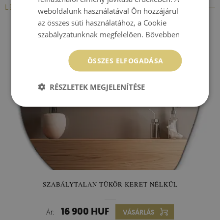
LEGJOBBAN ELADOTT
weboldalunk használatával Ön hozzájárul
az összes süti használatához, a Cookie
szabályzatunknak megfelelően.
Bővebben
ÖSSZES ELFOGADÁSA
RÉSZLETEK MEGJELENÍTÉSE
SZABÁLYTALAN TÜKÖR KERET NÉLKÜL
16 900 HUF
Ár:
VÁSÁRLÁS