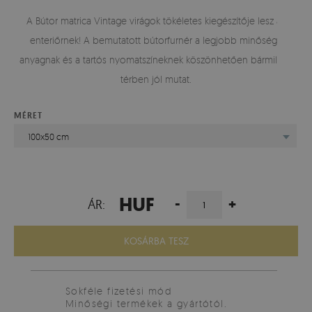
A Bútor matrica Vintage virágok tökéletes kiegészítője lesz az
enteriőrnek! A bemutatott bútorfurnér a legjobb minőségű
anyagnak és a tartós nyomatszíneknek köszönhetően bármilyen
térben jól mutat.
MÉRET
100x50 cm
HUF
-
+
ÁR:
KOSÁRBA TESZ
Sokféle fizetési mód
Minőségi termékek a gyártótól.