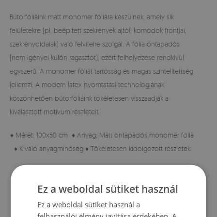
Bútorfóliáink matt monomer fóliára készülnek, amely sík
felületekre (pl. beépített szekrények ajtói, komódok frontjai,
szekrényoldalak) való felvitelre szolgál. A fólia öntapadós
(nem igényel külön ragasztót), ezért felhelyezése rendkívül
egyszerű. A monomer fóliát tartósság és magas színtelítettség
jellemzi. A modern latex nyomtatási technológiának
köszönhetően bútorfóliáink tökéletesen visszaadják a
kiválasztott motívum részleteit.
♦ Méret: 100x50 cm ♦ Anyag: Matt öntapadós monomer fólia
♦ Kiváló anyagminőség ♦ Tökéletesen kidolgozott részletek.
Ez a weboldal sütiket használ
Ez a weboldal sütiket használ a
felhasználói élmény javítása érdekében. A