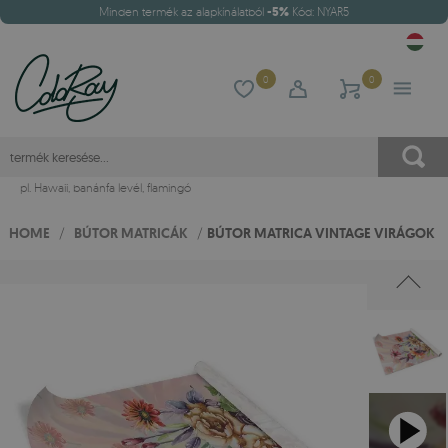
Minden termék az alapkínálatból
-5%
Kód: NYAR5
0
0
pl.
Hawaii
,
banánfa levél
,
flamingó
HOME
/
BÚTOR MATRICÁK
/
BÚTOR MATRICA VINTAGE VIRÁGOK