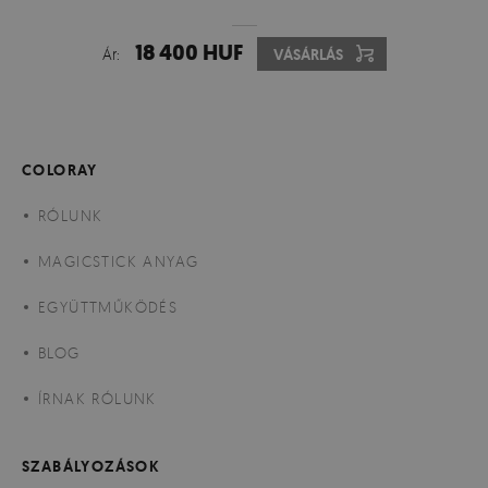
18 400 HUF
Ár:
VÁSÁRLÁS
COLORAY
RÓLUNK
MAGICSTICK ANYAG
EGYÜTTMŰKÖDÉS
BLOG
ÍRNAK RÓLUNK
SZABÁLYOZÁSOK