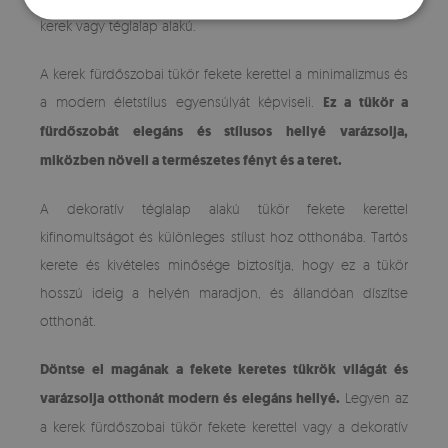
kerek vagy téglalap alakú.
A kerek fürdőszobai tükör fekete kerettel a minimalizmus és
a modern életstílus egyensúlyát képviseli.
Ez a tükör a
fürdőszobát elegáns és stílusos hellyé varázsolja,
miközben növeli a természetes fényt és a teret.
A dekoratív téglalap alakú tükör fekete kerettel
kifinomultságot és különleges stílust hoz otthonába. Tartós
kerete és kivételes minősége biztosítja, hogy ez a tükör
hosszú ideig a helyén maradjon, és állandóan díszítse
otthonát.
Döntse el magának a fekete keretes tükrök világát és
varázsolja otthonát modern és elegáns hellyé.
Legyen az
a kerek fürdőszobai tükör fekete kerettel vagy a dekoratív