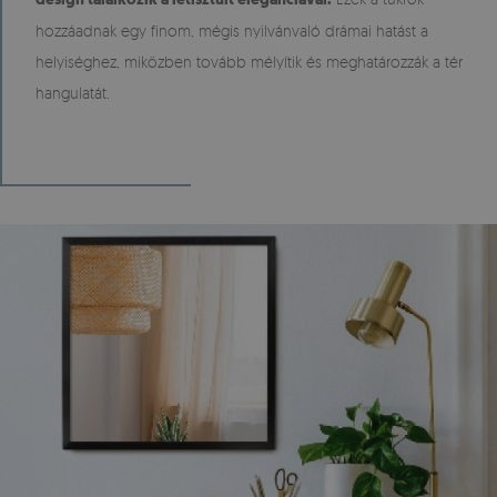
hozzáadnak egy finom, mégis nyilvánvaló drámai hatást a
helyiséghez, miközben tovább mélyítik és meghatározzák a tér
hangulatát.