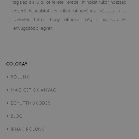
téglalap alakú tükör fekete kerettel, mindkét tükör hozzáad
egyedi hangulatot és stílust otthonához. Válassza ki a
tökéletes tükröt, hogy otthona még stílusosabb és
lenyűgözőbb legyen.
COLORAY
RÓLUNK
MAGICSTICK ANYAG
EGYÜTTMŰKÖDÉS
BLOG
ÍRNAK RÓLUNK