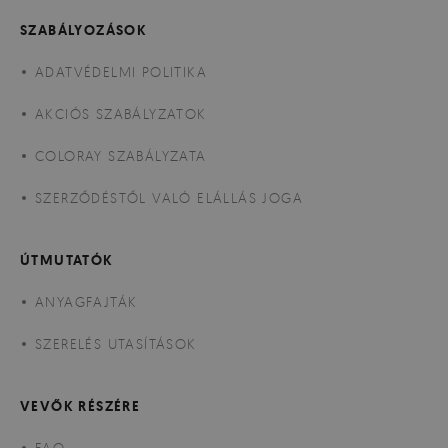
SZABÁLYOZÁSOK
ADATVÉDELMI POLITIKA
AKCIÓS SZABÁLYZATOK
COLORAY SZABÁLYZATA
SZERZŐDÉSTŐL VALÓ ELÁLLÁS JOGA
ÚTMUTATÓK
ANYAGFAJTÁK
SZERELÉS UTASÍTÁSOK
VEVŐK RÉSZÉRE
FAQ