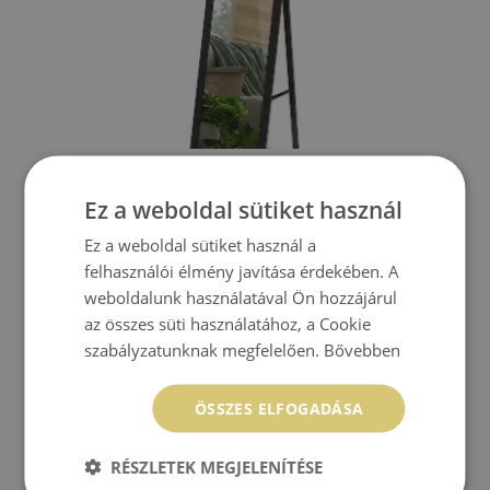
ÁLLÓ TÜKÖR FEKETE KERETTEL 36X156 CM
Ez a weboldal sütiket használ
25 900 HUF
Ár:
VÁSÁRLÁS
Ez a weboldal sütiket használ a
felhasználói élmény javítása érdekében. A
weboldalunk használatával Ön hozzájárul
az összes süti használatához, a Cookie
TÜKRÖK FEKETE KERETBEN
szabályzatunknak megfelelően.
Bővebben
Fekete keretes tükrök mindig előkelő és stílusos hatást
ÖSSZES ELFOGADÁSA
keltenek, függetlenül attól, hogy a szoba mely részén
helyezkednek el. Különböző formákban kaphatóak, így
RÉSZLETEK MEGJELENÍTÉSE
biztosan talál olyat, ami illik az otthona stílusához, legyen az