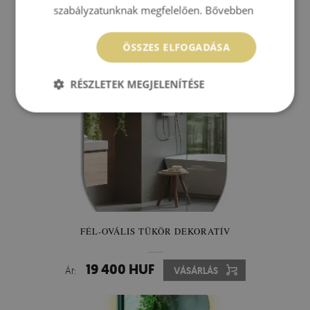
szabályzatunknak megfelelően.
Bővebben
ÖSSZES ELFOGADÁSA
RÉSZLETEK MEGJELENÍTÉSE
FÉL-OVÁLIS TÜKÖR DEKORATÍV
19 400 HUF
Ár:
VÁSÁRLÁS