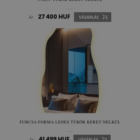
27 400 HUF
Ár:
VÁSÁRLÁS
FURCSA FORMA LEDES TÜKÖR KERET NÉLKÜL
41 499 HUF
Ár:
VÁSÁRLÁS