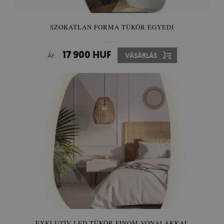
SZOKATLAN FORMA TÜKÖR EGYEDI
17 900 HUF
Ár:
VÁSÁRLÁS
EXKLUZÍV LED TÜKÖR FINOM VONALAKKAL