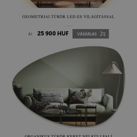
GEOMETRIAI TÜKÖR LED-ES VILÁGÍTÁSSAL
25 900 HUF
Ár:
VÁSÁRLÁS
ORGANIKUS TÜKÖR KERET NÉLKÜLI FALI