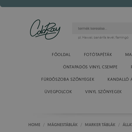
pl.
Hawaii
,
banánfa levél
,
flamingó
FŐOLDAL
FOTÓTAPÉTÁK
MA
ÖNTAPADÓS VINYL CSEMPE
FÜRDŐSZOBA SZŐNYEGEK
KANDALLÓ 
ÜVEGPOLCOK
VINYL SZŐNYEGEK
HOME
/
MÁGNESTÁBLÁK
/
MARKER TÁBLÁK
/
ÁLLA