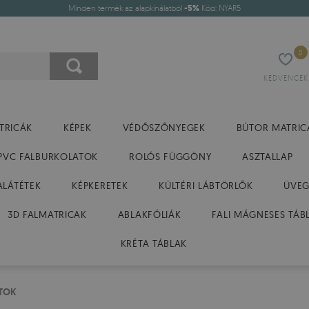
Minden termék az alapkínálatból
-5%
Kód: NYAR5
0
KEDVENCEK
TRICÁK
KÉPEK
VÉDŐSZŐNYEGEK
BÚTOR MATRIC
PVC FALBURKOLATOK
ROLÓS FÜGGÖNY
ASZTALLAP
ALÁTÉTEK
KÉPKERETEK
KÜLTÉRI LÁBTÖRLŐK
ÜVEG
3D FALMATRICAK
ABLAKFÓLIÁK
FALI MÁGNESES TÁB
KRÉTA TÁBLAK
TOK