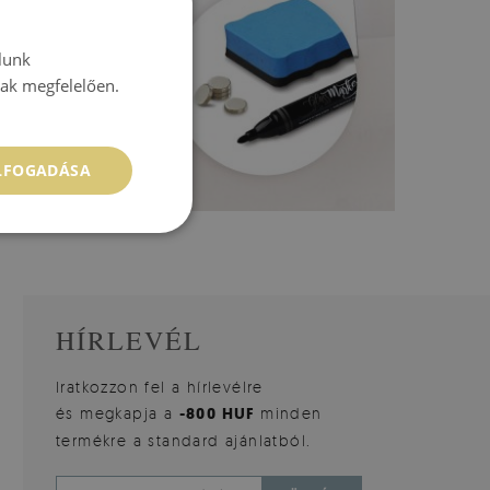
lunk
nak megfelelően.
ELFOGADÁSA
HÍRLEVÉL
Iratkozzon fel a hírlevélre
és megkapja a
-800 HUF
minden
termékre a standard ajánlatból.