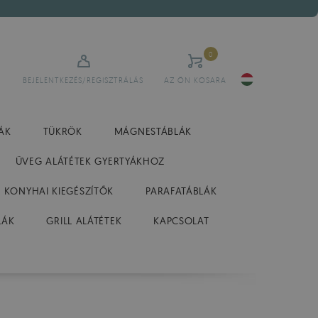
0
BEJELENTKEZÉS/REGISZTRÁLÁS
AZ ÖN KOSARA
ÁK
TÜKRÖK
MÁGNESTÁBLÁK
ÜVEG ALÁTÉTEK GYERTYÁKHOZ
 KONYHAI KIEGÉSZÍTŐK
PARAFATÁBLÁK
LÁK
GRILL ALÁTÉTEK
KAPCSOLAT