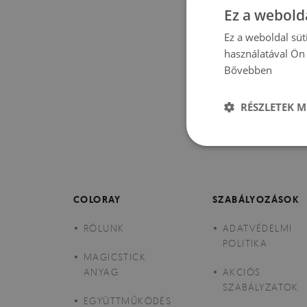
Ez a webolda
Ez a weboldal süt
használatával Ön 
Bővebben
RÉSZLETEK M
COLORAY
SZABÁLYOZÁSOK
RÓLUNK
ADATVÉDELMI
POLITIKA
MAGICSTICK
ANYAG
AKCIÓS
SZABÁLYZATOK
EGYÜTTMŰKÖDÉS