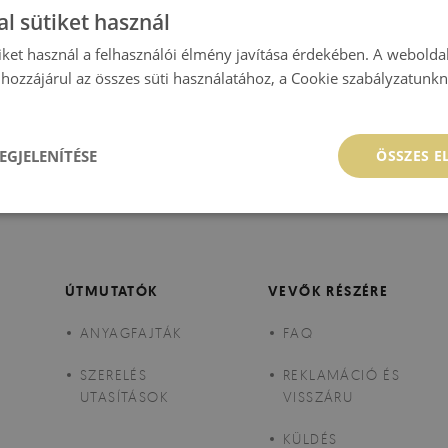
l sütiket használ
iket használ a felhasználói élmény javítása érdekében. A webolda
hozzájárul az összes süti használatához, a Cookie szabályzatunk
EGJELENÍTÉSE
ÖSSZES 
ÚTMUTATÓK
VEVŐK RÉSZÉRE
ANYAGFAJTÁK
FAQ
SZERELÉS
REKLAMÁCIÓ ÉS
UTASÍTÁSOK
VISSZÁRU
KÜLDÉS