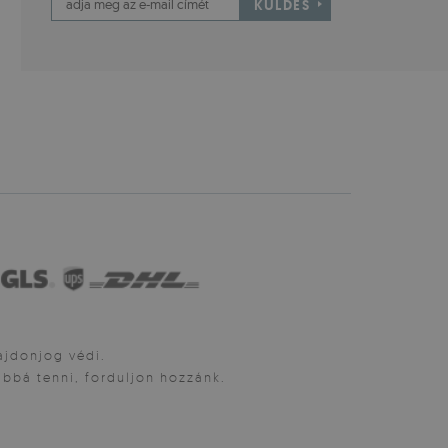
KÜLDÉS
lajdonjog védi.
bbá tenni, forduljon hozzánk.