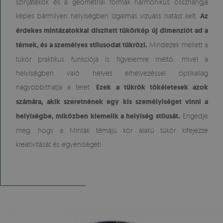
színjátékok és a geometriai formák harmonikus összhangja
képes bármilyen helyiségben izgalmas vizuális hatást kelt.
Az
érdekes mintázatokkal díszített tükörkép új dimenziót ad a
térnek, és a személyes stílusodat tükrözi.
Mindezek mellett a
tükör praktikus funkciója is figyelemre méltó, mivel a
helyiségben való helyes elhelyezéssel optikailag
nagyobbíthatja a teret.
Ezek a tükrök tökéletesek azok
számára, akik szeretnének egy kis személyiséget vinni a
helyiségbe, miközben kiemelik a helyiség stílusát.
Engedje
meg, hogy a Minták témájú kör alakú tükör kifejezze
kreativitását és egyéniségét!