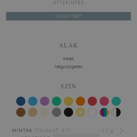
ÁTTEKINTÉS
MUTASS TÖBBET
ALAK
Kerek
Négyszögletes
SZÍN
MINTÁK
[TALÁLAT: 67]
/
1
2