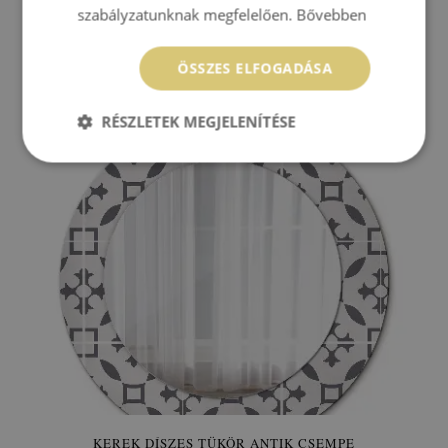
szabályzatunknak megfelelően.
Bővebben
KEREK DÍSZES TÜKÖR ETNIKAI VIRÁGOS
ÖSSZES ELFOGADÁSA
36 400 HUF
Ár:
VÁSÁRLÁS
RÉSZLETEK MEGJELENÍTÉSE
KEREK DÍSZES TÜKÖR ANTIK CSEMPE