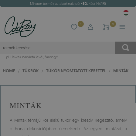
Minden termék az alapkínálatból
-5%
Kód: NYAR5
0
0
pl.
Hawaii
,
banánfa levél
,
flamingó
HOME
/
TÜKRÖK
/
TÜKÖR NYOMTATOTT KERETTEL
/
MINTÁK
MINTÁK
A Minták témájú kör alakú tükör egy kreatív kiegészítő, amely
otthona dekorációjában kiemelkedik. Az egyedi mintázat, a