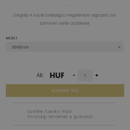
Üvegkép A kutyák barátságos megjelenése nagyszerű ötlet
bármilyen beltér díszítésére.
MÉRET
100x50 cm
HUF
-
+
ÁR:
KOSÁRBA TESZ
Sokféle fizetési mód
Minőségi termékek a gyártótól.