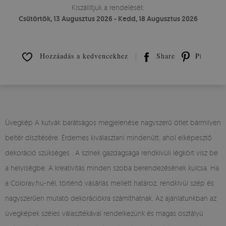
Kiszállítjuk a rendelését:
Csütörtök, 13 Augusztus 2026 - Kedd, 18 Augusztus 2026
Hozzáadás a kedvencekhez
Share
Pin it
Üvegkép A kutyák barátságos megjelenése nagyszerű ötlet bármilyen
beltér díszítésére. Érdemes kiválasztani mindenütt, ahol elképesztő
dekoráció szükséges . A színek gazdagsága rendkívüli légkört visz be
a helyiségbe. A kreativitás minden szoba berendezésének kulcsa. Ha
a Coloray.hu-nél, történő vásárlás mellett határoz, rendkívül szép és
nagyszerűen mutató dekorációkra számíthatnak. Az ajánlatunkban az
üvegképek széles választékával rendelkezünk és magas osztályú