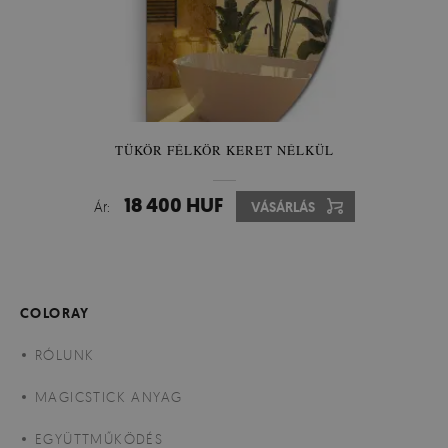
TÜKÖR FÉLKÖR KERET NÉLKÜL
18 400 HUF
Ár:
VÁSÁRLÁS
COLORAY
RÓLUNK
MAGICSTICK ANYAG
EGYÜTTMŰKÖDÉS