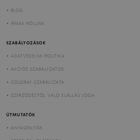
BLOG
ÍRNAK RÓLUNK
SZABÁLYOZÁSOK
ADATVÉDELMI POLITIKA
AKCIÓS SZABÁLYZATOK
COLORAY SZABÁLYZATA
SZERZŐDÉSTŐL VALÓ ELÁLLÁS JOGA
ÚTMUTATÓK
ANYAGFAJTÁK