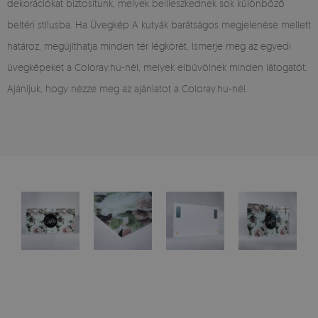
dekorációkat biztosítunk, melyek beilleszkednek sok különböző
beltéri stílusba. Ha Üvegkép A kutyák barátságos megjelenése mellett
határoz, megújíthatja minden tér légkörét. Ismerje meg az egyedi
üvegképeket a Coloray.hu-nél, melyek elbűvölnek minden látogatót.
Ajánljuk, hogy nézze meg az ajánlatot a Coloray.hu-nél.