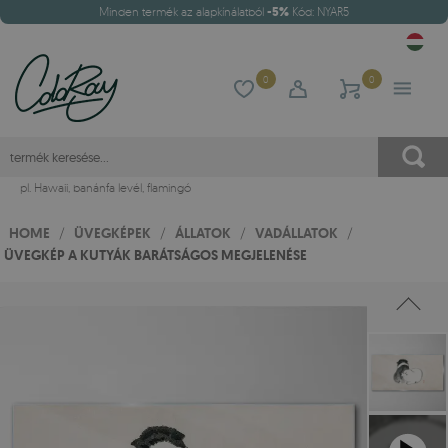
Minden termék az alapkínálatból
-5%
Kód: NYAR5
0
0
pl.
Hawaii
,
banánfa levél
,
flamingó
HOME
/
ÜVEGKÉPEK
/
ÁLLATOK
/
VADÁLLATOK
/
ÜVEGKÉP A KUTYÁK BARÁTSÁGOS MEGJELENÉSE