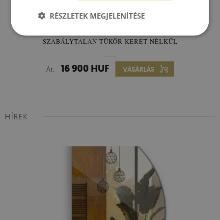
RÉSZLETEK MEGJELENÍTÉSE
SZABÁLYTALAN TÜKÖR KERET NÉLKÜL
16 900 HUF
Ár:
VÁSÁRLÁS
HÍREK