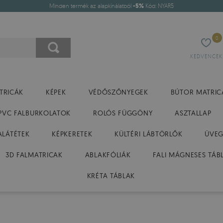
Minden termék az alapkínálatból
-5%
Kód: NYAR5
0
KEDVENCEK
TRICÁK
KÉPEK
VÉDŐSZŐNYEGEK
BÚTOR MATRIC
PVC FALBURKOLATOK
ROLÓS FÜGGÖNY
ASZTALLAP
ALÁTÉTEK
KÉPKERETEK
KÜLTÉRI LÁBTÖRLŐK
ÜVEG
3D FALMATRICAK
ABLAKFÓLIÁK
FALI MÁGNESES TÁB
KRÉTA TÁBLAK