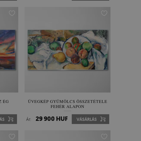
Z ÉG
ÜVEGKÉP GYÜMÖLCS ÖSSZETÉTELE
FEHÉR ALAPON
29 900 HUF
ÁS
Ár:
VÁSÁRLÁS