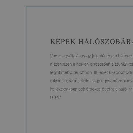
KÉPEK HÁLÓSZOBÁB
Van-e egyáltalán nagy jelentősége a hálószo
hiszen ezen a helyen elsősorban alszunk? Per
legintimebb tér otthon. Itt lehet kikapcsolódn
folyamán, szunyókálni vagy egyszerűen könyv
kollekciónkban sok érdekes ötlet található. M
falán?