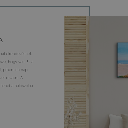
A
bai elrendezésnek,
sze, hogy van. Ez a
i, pihenni a nap
et olvasni. A
i lehet a hálószoba