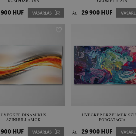
KOMPOZÍCIÓJA
GEOMETRIÁJA
 900 HUF
29 900 HUF
VÁSÁRLÁS
Ár:
VÁSÁRL
ÜVEGKÉP DINAMIKUS
ÜVEGKÉP ÉRZELMEK SZÍ
SZÍNHULLÁMOK
FORGATAGJA
 900 HUF
29 900 HUF
VÁSÁRLÁS
Ár:
VÁSÁRL