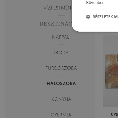
Bővebben
VÍZFESTMÉNYEK
ÜVE
RÉSZLETEK M
DESZTINÁCIÓK
29
Ár:
NAPPALI
IRODA
FÜRDŐSZOBA
HÁLÓSZOBA
KONYHA
GYERMEK
ÜVE