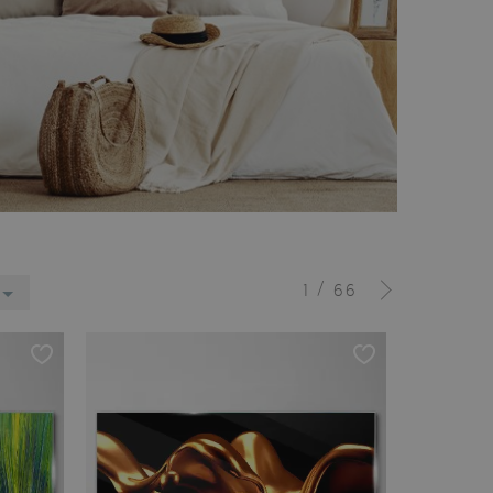
/
1
66