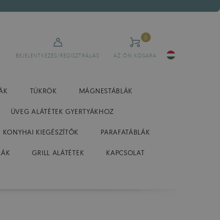
0
BEJELENTKEZÉS/REGISZTRÁLÁS
AZ ÖN KOSARA
ÁK
TÜKRÖK
MÁGNESTÁBLÁK
ÜVEG ALÁTÉTEK GYERTYÁKHOZ
 KONYHAI KIEGÉSZÍTŐK
PARAFATÁBLÁK
LÁK
GRILL ALÁTÉTEK
KAPCSOLAT