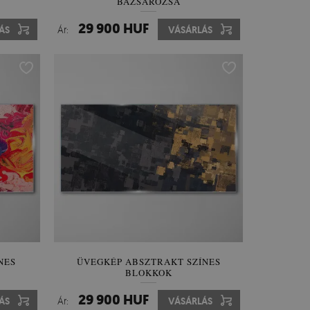
BAZSARÓZSA
29 900 HUF
ÁS
Ár:
VÁSÁRLÁS
NES
ÜVEGKÉP ABSZTRAKT SZÍNES
BLOKKOK
29 900 HUF
ÁS
Ár:
VÁSÁRLÁS