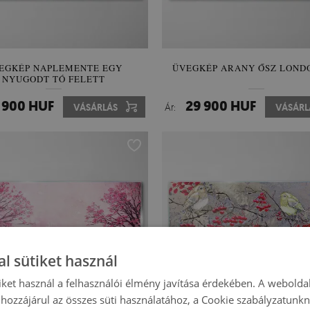
EGKÉP NAPLEMENTE EGY
ÜVEGKÉP ARANY ŐSZ LOND
NYUGODT TÓ FELETT
 900 HUF
29 900 HUF
VÁSÁRLÁS
Ár:
VÁSÁRL
l sütiket használ
iket használ a felhasználói élmény javítása érdekében. A webolda
hozzájárul az összes süti használatához, a Cookie szabályzatunk