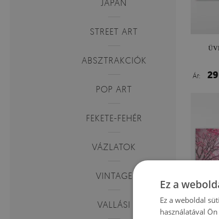
JAPÁN
STREET ART
ÜV
ABSZTRAKCIÓK
29
Ár:
POP ART
FEKETE-FEHÉR
VÁZLATOK
VINTAGE
Ez a webolda
Ez a weboldal süt
VALLÁSI
használatával Ön 