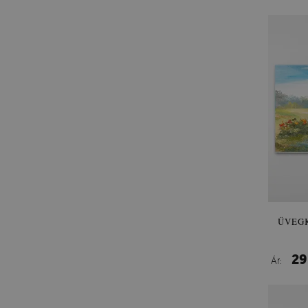
ÜVEGK
29
Ár: