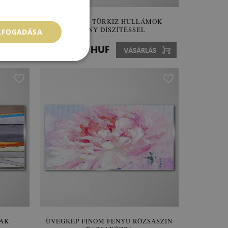
ÁGON
ÜVEGKÉP TÜRKIZ HULLÁMOK
ARANY DÍSZÍTÉSSEL
ELFOGADÁSA
29 900 HUF
ÁS
Ár:
VÁSÁRLÁS
LAK
ÜVEGKÉP FINOM FÉNYŰ RÓZSASZÍN