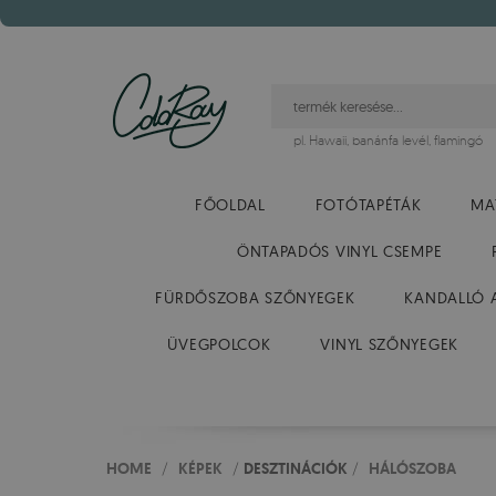
pl.
Hawaii
,
banánfa levél
,
flamingó
FŐOLDAL
FOTÓTAPÉTÁK
MA
ÖNTAPADÓS VINYL CSEMPE
FÜRDŐSZOBA SZŐNYEGEK
KANDALLÓ 
ÜVEGPOLCOK
VINYL SZŐNYEGEK
HOME
/
KÉPEK
/
DESZTINÁCIÓK
/
HÁLÓSZOBA