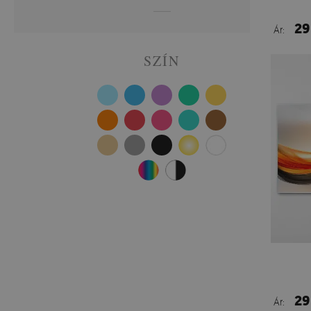
29
Ár:
SZÍN
29
Ár: