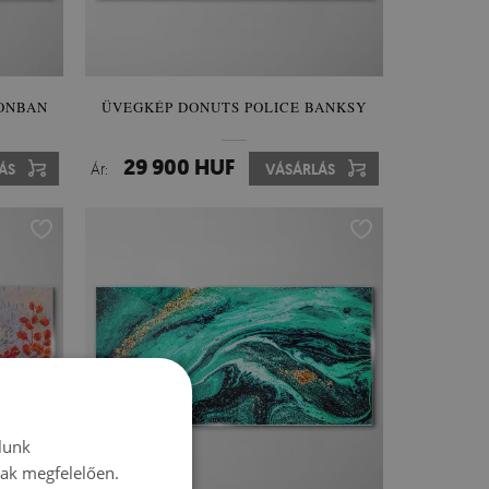
ONBAN
ÜVEGKÉP DONUTS POLICE BANKSY
29 900 HUF
ÁS
Ár:
VÁSÁRLÁS
lunk
nak megfelelően.