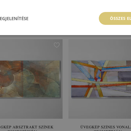
GKÉP RÓZSASZÍN VIRÁGOK
ÜVEGKÉP MADARAK EGY 
TAVASZI AURÁBAN
GYÜMÖLCS
EGJELENÍTÉSE
ÖSSZES 
 900 HUF
29 900 HUF
VÁSÁRLÁS
Ár:
VÁSÁRL
GKÉP ABSZTRAKT SZÍNEK
ÜVEGKÉP SZÍNES VONA