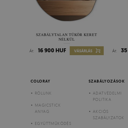
SZABÁLYTALAN TÜKÖR KERET
NÉLKÜL
16 900 HUF
35
Ár:
VÁSÁRLÁS
Ár:
COLORAY
SZABÁLYOZÁSOK
RÓLUNK
ADATVÉDELMI
POLITIKA
MAGICSTICK
ANYAG
AKCIÓS
SZABÁLYZATOK
EGYÜTTMŰKÖDÉS