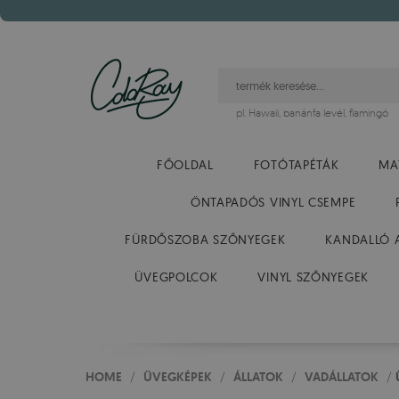
pl.
Hawaii
,
banánfa levél
,
flamingó
FŐOLDAL
FOTÓTAPÉTÁK
MA
ÖNTAPADÓS VINYL CSEMPE
FÜRDŐSZOBA SZŐNYEGEK
KANDALLÓ 
ÜVEGPOLCOK
VINYL SZŐNYEGEK
HOME
/
ÜVEGKÉPEK
/
ÁLLATOK
/
VADÁLLATOK
/