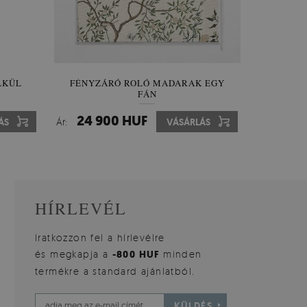
 LED
LKÜL
FÉNYZÁRÓ ROLÓ MADARAK EGY
TÜKÖR FÉLKÖR KERET NÉLKÜL
OVÁLIS 
CSEMPE
FÁN
24 900 HUF
18 400 HUF
29 4
7 9
ÁS
ÁS
Ár:
Ár:
VÁSÁRLÁS
VÁSÁRLÁS
Ár:
Ár:
HÍRLEVÉL
Iratkozzon fel a hírlevélre
és megkapja a
-800 HUF
minden
termékre a standard ajánlatból.
KÜLDÉS