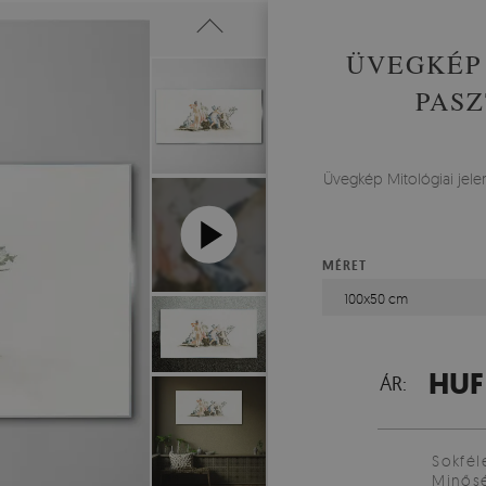
ÜVEGKÉP 
PASZ
Üvegkép Mitológiai jelen
MÉRET
100x50 cm
HUF
ÁR:
Sokfél
Minősé