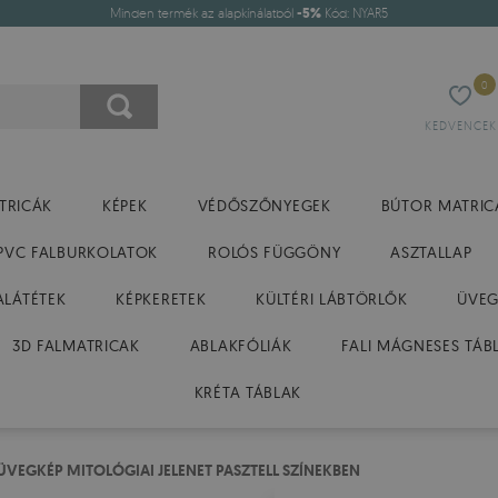
Minden termék az alapkínálatból
-5%
Kód: NYAR5
0
KEDVENCEK
TRICÁK
KÉPEK
VÉDŐSZŐNYEGEK
BÚTOR MATRIC
PVC FALBURKOLATOK
ROLÓS FÜGGÖNY
ASZTALLAP
ALÁTÉTEK
KÉPKERETEK
KÜLTÉRI LÁBTÖRLŐK
ÜVEG
3D FALMATRICAK
ABLAKFÓLIÁK
FALI MÁGNESES TÁB
KRÉTA TÁBLAK
ÜVEGKÉP MITOLÓGIAI JELENET PASZTELL SZÍNEKBEN