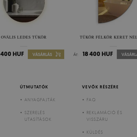
OVÁLIS LEDES TÜKÖR
SZOKATLAN FORMA TÜKÖR
TÜKÖR FÉLKÖR KERET NÉ
VILÁGÍTÁSSAL
 400 HUF
37 400 HUF
18 400 HUF
VÁSÁRLÁS
Ár:
Ár:
VÁSÁRL
VÁSÁRL
ÚTMUTATÓK
VEVŐK RÉSZÉRE
ANYAGFAJTÁK
FAQ
SZERELÉS
REKLAMÁCIÓ ÉS
UTASÍTÁSOK
VISSZÁRU
KÜLDÉS