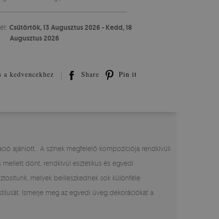
sét:
Csütörtök, 13 Augusztus 2026 - Kedd, 18
Augusztus 2026
 a kedvencekhez
Share
Pin it
áció ajánlott . A színek megfelelő kompozíciója rendkívüli
 mellett dönt, rendkívül esztétikus és egyedi
ztosítunk, melyek beilleszkednek sok különféle
stílusát. Ismerje meg az egyedi üveg dekorációkat a