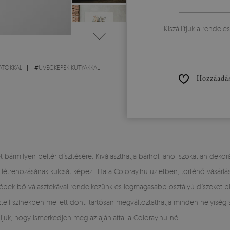
Kiszállítjuk a rendelé
ATOKKAL
#
ÜVEGKÉPEK KUTYÁKKAL
Hozzáadás
 bármilyen beltér díszítésére. Kiválaszthatja bárhol, ahol szokatlan dekor
létrehozásának kulcsát képezi. Ha a Coloray.hu üzletben, történő vásárlás
képek bő választékával rendelkezünk és legmagasabb osztályú díszeket bi
tell színekben mellett dönt, tartósan megváltoztathatja minden helyiség 
uk, hogy ismerkedjen meg az ajánlattal a Coloray.hu-nél.