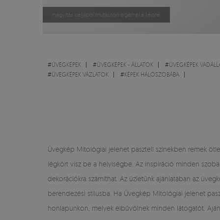
nagyítás céljából mutasson egérrel a képre
#
ÜVEGKÉPEK
#
ÜVEGKÉPEK - ÁLLATOK
#
ÜVEGKÉPEK VADÁLL
#
ÜVEGKÉPEK VÁZLATOK
#
KÉPEK HÁLÓSZOBÁBA
Üvegkép Mitológiai jelenet pasztell színekben remek ötlet
légkört visz be a helyiségbe. Az inspiráció minden szoba 
dekorációkra számíthat. Az üzletünk ajánlatában az üveg
berendezési stílusba. Ha Üvegkép Mitológiai jelenet pasz
honlapunkon, melyek elbűvölnek minden látogatót. Ajánlj