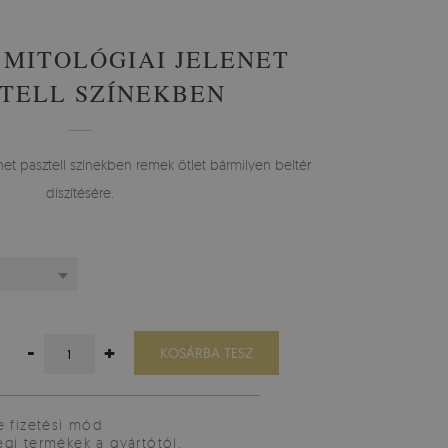
MITOLÓGIAI JELENET
TELL SZÍNEKBEN
et pasztell színekben remek ötlet bármilyen beltér
díszítésére.
-
+
KOSÁRBA TESZ
e fizetési mód
gi termékek a gyártótól.