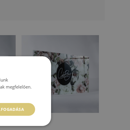
lunk
nak megfelelően.
ELFOGADÁSA