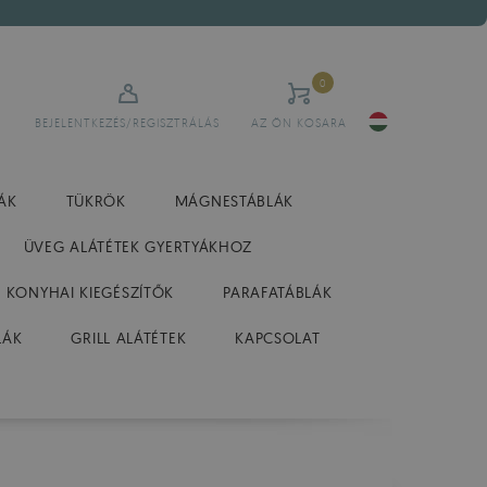
0
BEJELENTKEZÉS/REGISZTRÁLÁS
AZ ÖN KOSARA
ÁK
TÜKRÖK
MÁGNESTÁBLÁK
ÜVEG ALÁTÉTEK GYERTYÁKHOZ
 KONYHAI KIEGÉSZÍTŐK
PARAFATÁBLÁK
LÁK
GRILL ALÁTÉTEK
KAPCSOLAT