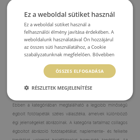
Ez a weboldal sütiket használ
Ez a weboldal sütiket használ a
FOTOTAPETA ALPY JAK Z OBRAZKA
felhasználói élmény javítása érdekében. A
weboldalunk használatával Ön hozzájárul
8 130 HUF
Ár:
VÁSÁRLÁS
az összes süti használatához, a Cookie
szabályzatunknak megfelelően.
Bővebben
FOTÓTAPÉTÁK ÉG
ÖSSZES ELFOGADÁSA
RÉSZLETEK MEGJELENÍTÉSE
Égbolt fotótapéták széles választéka
Ebben a kategóriában megtalálható a legjobb minőségű
égbolt fotótapéták széles választéka, amelyek különböző
égi jelenségeket ábrázolnak. A kategória tartalmaz csillagos
égboltot ábrázoló fotótapétákat, naplemente- és felkelte
tapétákat, valamint holdfázisokat bemutató tapétákat. Az