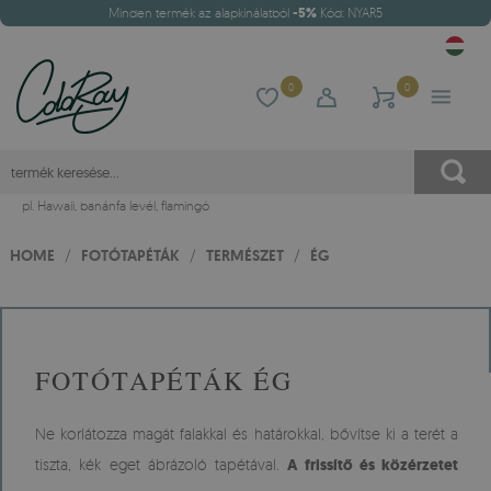
Minden termék az alapkínálatból
-5%
Kód: NYAR5
0
0
pl.
Hawaii
,
banánfa levél
,
flamingó
HOME
/
FOTÓTAPÉTÁK
/
TERMÉSZET
/
ÉG
FOTÓTAPÉTÁK ÉG
Ne korlátozza magát falakkal és határokkal, bővítse ki a terét a
tiszta, kék eget ábrázoló tapétával.
A frissítő és közérzetet