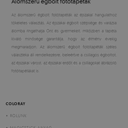
Álomszerű égbolt fotótapéták
Az álomszerű égbolt fotótapéták az éjszakai hangulathoz
tökéletes választás. Az éjszakai égbolt szépsége és varázsa
álomba ringathatja Önt és gyermekeit, miközben a tapéta
kiváló minősége garantálja, hogy az élmény évekig
megmaradjon. Az álomszerű égbolt fotótapéták széles
választéka áll rendelkezésre, beleértve a csillagos égboltot,
az éjszakai várost, az éjszakai erdőt és a csillagokat ábrázoló
fotótapétákat is.
COLORAY
RÓLUNK
MAGICSTICK ANYAG