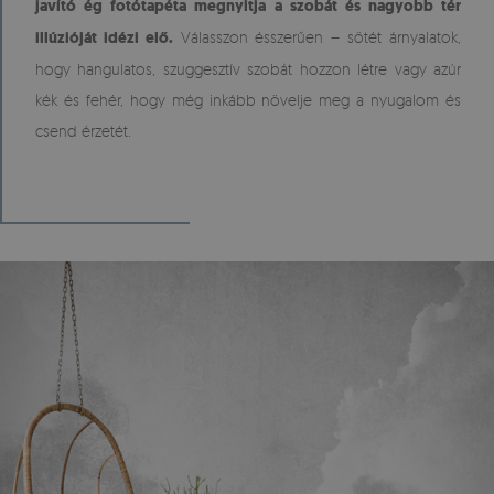
javító ég fotótapéta megnyitja a szobát és nagyobb tér
illúzióját idézi elő.
Válasszon ésszerűen – sötét árnyalatok,
hogy hangulatos, szuggesztív szobát hozzon létre vagy azúr
kék és fehér, hogy még inkább növelje meg a nyugalom és
csend érzetét.