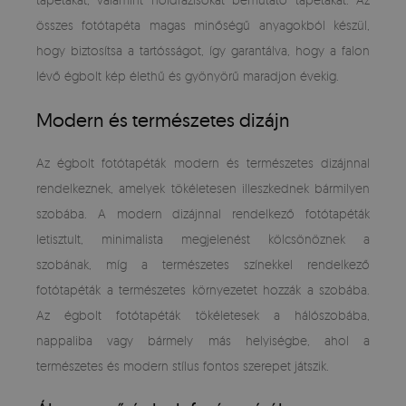
összes fotótapéta magas minőségű anyagokból készül,
hogy biztosítsa a tartósságot, így garantálva, hogy a falon
lévő égbolt kép élethű és gyönyörű maradjon évekig.
Modern és természetes dizájn
Az égbolt fotótapéták modern és természetes dizájnnal
rendelkeznek, amelyek tökéletesen illeszkednek bármilyen
szobába. A modern dizájnnal rendelkező fotótapéták
letisztult, minimalista megjelenést kölcsönöznek a
szobának, míg a természetes színekkel rendelkező
fotótapéták a természetes környezetet hozzák a szobába.
Az égbolt fotótapéták tökéletesek a hálószobába,
nappaliba vagy bármely más helyiségbe, ahol a
természetes és modern stílus fontos szerepet játszik.